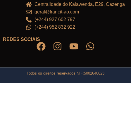
Centralidade do Kalawenda, E29, Cazenga
geral@francit-ao.com
(+244) 927 602 797
(+244) 952 832 922
REDES SOCIAIS
Todos os direitos reservados NIF:5001640623