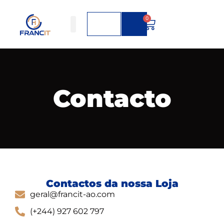
0
Contacto
Contactos da nossa Loja
geral@francit-ao.com
(+244) 927 602 797